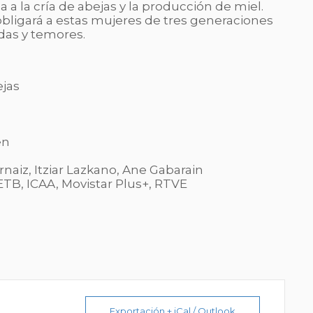
a la cría de abejas y la producción de miel.
obligará a estas mujeres de tres generaciones
das y temores.
ejas
en
rnaiz, Itziar Lazkano, Ane Gabarain
ETB,
ICAA,
Movistar Plus+,
RTVE
Exportación + iCal / Outlook