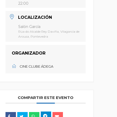
22:00
LOCALIZACIÓN
Salón García
Rúa do Alcalde Rey Daviña, Vilagarcía de
Arousa, Pontevedra
ORGANIZADOR
CINE CLUBE ÁDEGA
COMPARTIR ESTE EVENTO