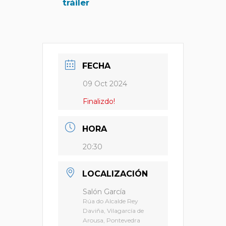
tráiler
FECHA
09 Oct 2024
Finalizdo!
HORA
20:30
LOCALIZACIÓN
Salón García
Rúa do Alcalde Rey
Daviña, Vilagarcía de
Arousa, Pontevedra