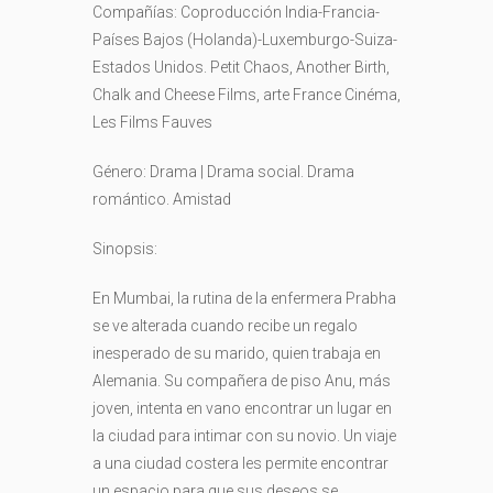
Compañías: Coproducción India-Francia-
Países Bajos (Holanda)-Luxemburgo-Suiza-
Estados Unidos.
Petit Chaos,
Another Birth,
Chalk and Cheese Films,
arte France Cinéma,
Les Films Fauves
Género: Drama | Drama social. Drama
romántico. Amistad
Sinopsis:
En Mumbai, la rutina de la enfermera Prabha
se ve alterada cuando recibe un regalo
inesperado de su marido, quien trabaja en
Alemania. Su compañera de piso Anu, más
joven, intenta en vano encontrar un lugar en
la ciudad para intimar con su novio. Un viaje
a una ciudad costera les permite encontrar
un espacio para que sus deseos se