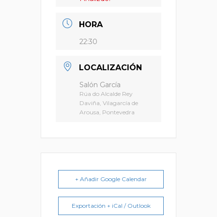
HORA
22:30
LOCALIZACIÓN
Salón García
Rúa do Alcalde Rey
Daviña, Vilagarcía de
Arousa, Pontevedra
+ Añadir Google Calendar
Exportación + iCal / Outlook