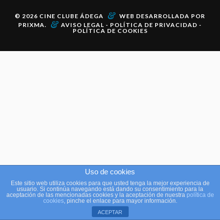
&
© 2026
CINE CLUBE ÁDEGA
WEB DESARROLLADA POR
&
PRIXMA
.
AVISO LEGAL
-
POLÍTICA DE PRIVACIDAD
-
POLÍTICA DE COOKIES
Uso de cookies
Este sitio web utiliza cookies para que usted tenga la mejor experiencia de
usuario. Si continúa navegando está dando su consentimiento para la
aceptación de las mencionadas cookies y la aceptación de nuestra
política de
cookies
, pinche el enlace para mayor información.
ACEPTAR