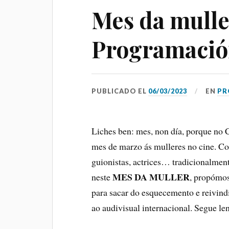
Mes da mulle
Pontevedra
Programació
RESERVA
03
00
ABONO
PUBLICADO EL
06/03/2023
EN
PR
MAIS F
CONCE
Salón Garcí
Liches ben: mes, non día, porque no 
Daviña, Vila
mes de marzo ás mulleres no cine. Com
Pontevedra
guionistas, actrices… tradicionalmente
E
MES DA MULLER
neste
, propómos
para sacar do esquecemento e reivindi
ao audivisual internacional. Segue le