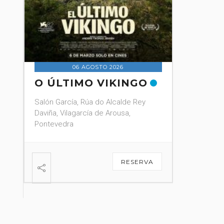
Pontevedra
07 AGOSTO 2026
FESTA TEX MEX 19:00
Parque Botánico Enrique Valdés
(CASTRIÑO)
VER DETALLE
A