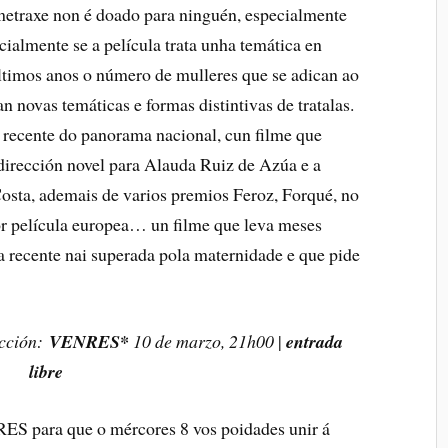
metraxe non é doado para ninguén, especialmente
cialmente se a película trata unha temática en
últimos anos o número de mulleres que se adican ao
n novas temáticas e formas distintivas de tratalas.
 recente do panorama nacional, cun filme que
irección novel para Alauda Ruiz de Azúa e a
Costa, ademais de varios premios Feroz, Forqué, no
or película europea… un filme que leva meses
a recente nai superada pola maternidade e que pide
cción:
VENRES*
10 de marzo, 21h00
|
entrada
libre
RES para que o mércores 8 vos poidades unir á