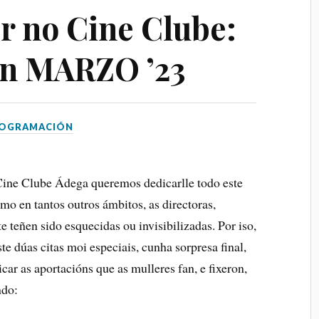
r no Cine Clube:
n MARZO ’23
 - 08 AGOSTO 2026
06 AGOSTO 2026
 4 PELÍCULAS
O ÚLTIMO VIKINGO
OGRAMACIÓN
ILME-
Salón García, Rúa do Alcalde Rey
RTO
Daviña, Vilagarcía de Arousa,
Pontevedra
a, Rúa do Alcalde Rey
Cine Clube Ádega queremos dedicarlle todo este
garcía de Arousa,
o en tantos outros ámbitos, as directoras,
 teñen sido esquecidas ou invisibilizadas. Por iso,
RESERV
te dúas citas moi especiais, cunha sorpresa final,
RESERVA
car as aportacións que as mulleres fan, e fixeron,
ndo: