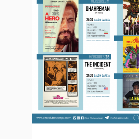
08 AGOSTO 2026
FILME CONCERTO
Salón García, Rúa do Alcalde Rey
Daviña, Vilagarcía de Arousa,