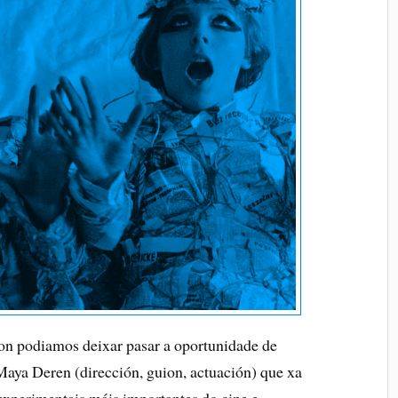
non podiamos deixar pasar a oportunidade de
Maya Deren (dirección, guion, actuación) que xa
experimentais máis importantes do cine e