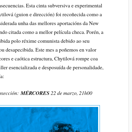
secuencias. Esta cinta subversiva e experimental
tilová (guion e dirección) foi recoñecida como a
nsiderada unha das mellores aportacións da New
ndo citada como a mellor película checa. Porén, a
hibida polo réxime comunista debido ao seu
asou desapecibida. Este mes a poñemos en valor
ores e caótica estructura, Chytilová rompe coa
uller esencializada e desposuída de personalidade,
ía:
oxección:
MÉRCORES
22 de marzo, 21h00