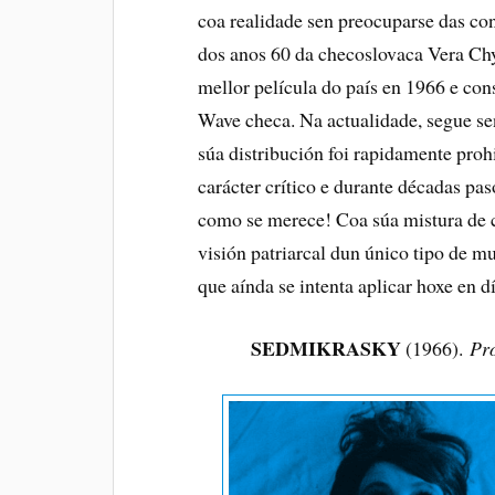
coa realidade sen preocuparse das con
dos anos 60 da checoslovaca Vera Chy
mellor película do país en 1966 e co
Wave checa. Na actualidade, segue se
súa distribución foi rapidamente pro
carácter crítico e durante décadas p
como se merece! Coa súa mistura de c
visión patriarcal dun único tipo de m
que aínda se intenta aplicar hoxe en d
SEDMIKRASKY
(1966).
Pr