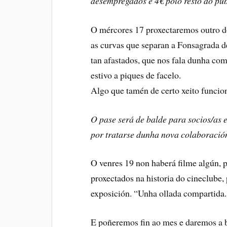
desempregados e 4€ polo resto do púb
O mércores 17 proxectaremos outro do
as curvas que separan a Fonsagrada d
tan afastados, que nos fala dunha co
estivo a piques de facelo.
Algo que tamén de certo xeito funcio
O pase será de balde para socios/as e
por tratarse dunha nova colaboración
O venres 19 non haberá filme algún, p
proxectados na historia do cineclube,
exposición. “Unha ollada compartida.
E poñeremos fin ao mes e daremos a be