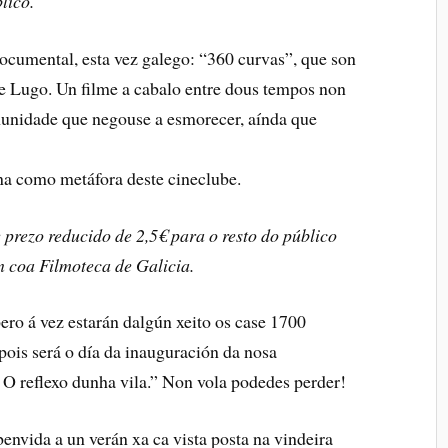
lico.
cumental, esta vez galego: “360 curvas”, que son
e Lugo. Un filme a cabalo entre dous tempos non
munidade que negouse a esmorecer, aínda que
na como metáfora deste cineclube.
 prezo reducido de 2,5€ para o resto do público
 coa Filmoteca de Galicia.
ero á vez estarán dalgún xeito os case 1700
 pois será o día da inauguración da nosa
 O reflexo dunha vila.” Non vola podedes perder!
nvida a un verán xa ca vista posta na vindeira