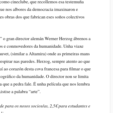
 como cineclube, que recollemos esa testemuña
que nos albores da democracia imaxinaron e
res obras dos que fabrican eses soños colectivos
s” o gran director alemán Werner Herzog ábrenos a
osos e conmovedores da humanidade. Unha viaxe
auvet, (similar a Altamira) onde as primeiras mans
espirar nas paredes. Herzog, sempre atento ao que
uí ao corazón desta cova francesa para filmar o que
tográfico da humanidade. O director non se limita
xa que a pedra fale. É unha película que nos lembra
istise a palabra “arte”.
lde para os nosos socios/as, 2,5€ para estudantes e