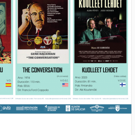
08 AGOSTO 2026
FILME CONCERTO
Salón García, Rúa do Alcalde Rey
Daviña, Vilagarcía de Arousa,