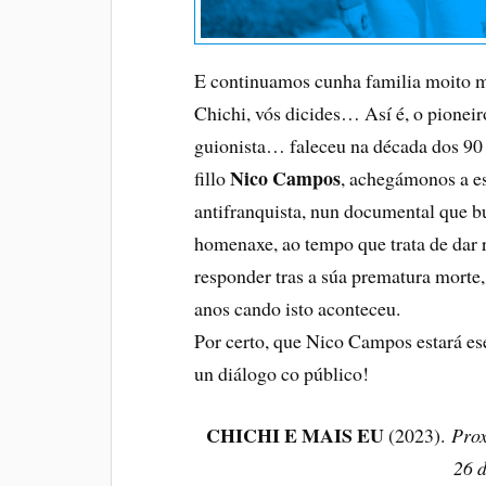
E continuamos cunha familia moito má
Chichi, vós dicides… Así é, o pioneir
guionista… faleceu na década dos 90
Nico Campos
fillo
, achegámonos a es
antifranquista, nun documental que bu
homenaxe, ao tempo que trata de dar 
responder tras a súa prematura morte, 
anos cando isto aconteceu.
Por certo, que Nico Campos estará ese
un diálogo co público!
CHICHI E MAIS EU
(2023).
Pro
26 