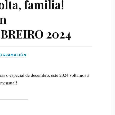
lta, familia!
Pontevedra
ón
RESERV
BREIRO 2024
 - 08 AGOSTO 2026
 4 PELÍCULAS
ILME-
RTO
OGRAMACIÓN
a, Rúa do Alcalde Rey
garcía de Arousa,
 tras o especial de decembro, este 2024 voltamos á
imensual!
RESERVA