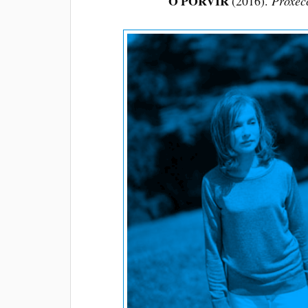
O PORVIR
(2016).
Proxec