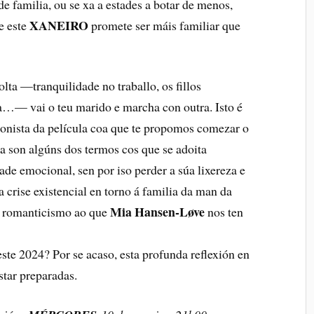
 de familia, ou se xa a estades a botar de menos,
XANEIRO
e este
promete ser máis familiar que
olta —tranquilidade no traballo, os fillos
da…— vai o teu marido e marcha con outra. Isto é
gonista da película coa que te propomos comezar o
 son algúns dos termos cos que se adoita
ade emocional, sen por iso perder a súa lixereza e
crise existencial en torno á familia da man da
Mia Hansen-Løve
il romanticismo ao que
nos ten
ste 2024? Por se acaso, esta profunda reflexión en
star preparadas.