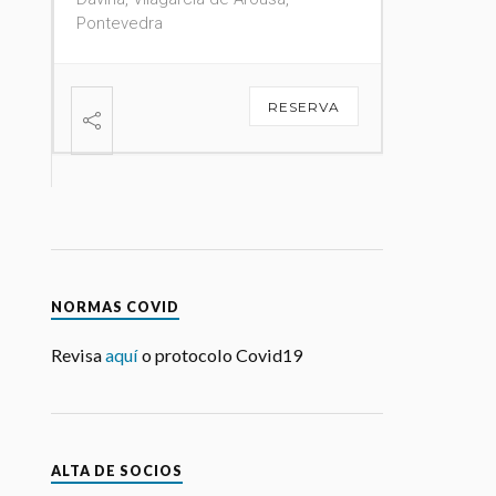
Pontevedra
A
03 - 08 AGOSTO 2026
ABONO 4 PELÍCULAS
MAIS FILME-
CONCERTO
Salón García, Rúa do Alcalde Rey
Daviña, Vilagarcía de Arousa,
Pontevedra
RESERVA