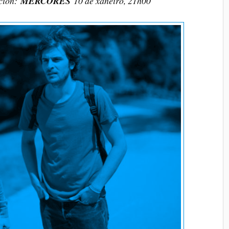
ción:
MÉRCORES
10 de xaneiro, 21h00