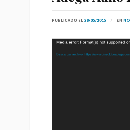
PUBLICADO EL
28/05/2015
EN
NO
Reproductor
Media error: Format(s) not supported or
de
vídeo
Descargar archivo: https://www.cineclubeadega.