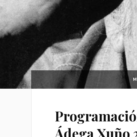
M
Programació
Ádega Xuño 