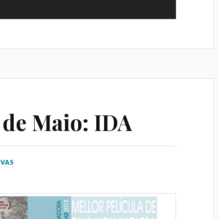
Pontevedra
RESERV
 - 08 AGOSTO 2026
 4 PELÍCULAS
ILME-
RTO
 de Maio: IDA
a, Rúa do Alcalde Rey
garcía de Arousa,
VAS
RESERVA