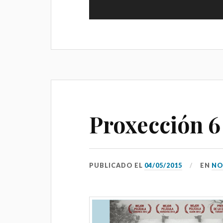
03
ABONO
MAIS F
CONCE
Proxección 6
Salón Garcí
Daviña, Vila
Pontevedra
PUBLICADO EL
04/05/2015
EN
NO