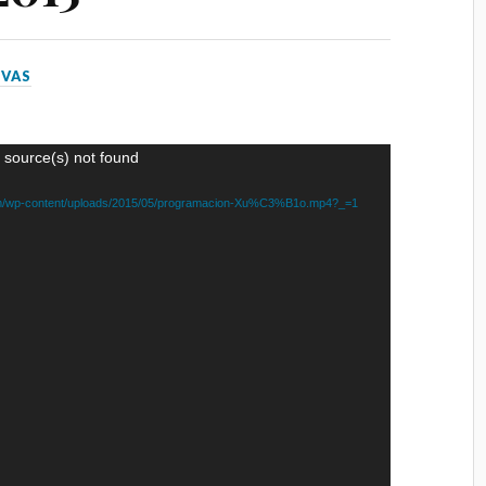
VAS
 source(s) not found
com/wp-content/uploads/2015/05/programacion-Xu%C3%B1o.mp4?_=1
08 AGOSTO 2026
FILME CONCERTO
Salón García, Rúa do Alcalde Rey
Daviña, Vilagarcía de Arousa,