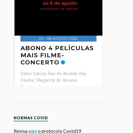
Pontevedra
A
03 - 08 AGOSTO 2026
ABONO 4 PELÍCULAS
MAIS FILME-
CONCERTO
Salón García, Rúa do Alcalde Rey
Daviña, Vilagarcía de Arousa,
Pontevedra
RESERVA