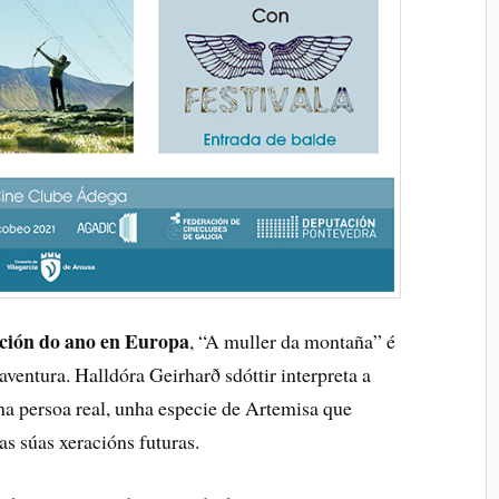
ción do ano en Europa
, “A muller da montaña” é
entura. Halldóra Geirharð sdóttir interpreta a
ha persoa real, unha especie de Artemisa que
as súas xeracións futuras.