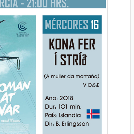
 - 08 AGOSTO 2026
06 AGOSTO 2026
 4 PELÍCULAS
O ÚLTIMO VIKINGO
ILME-
Salón García, Rúa do Alcalde Rey
RTO
Daviña, Vilagarcía de Arousa,
Pontevedra
a, Rúa do Alcalde Rey
garcía de Arousa,
RESERV
RESERVA