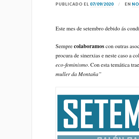
PUBLICADO EL
07/09/2020
EN
NO
Este mes de setembro debido ás cond
colaboramos
Sempre
con outras asoc
procura de sinerxias e neste caso a c
eco-feminismo
. Con esta temática tr
muller da Montaña”
08 AGOSTO 2026
FILME CONCERTO
Salón García, Rúa do Alcalde Rey
Daviña, Vilagarcía de Arousa,