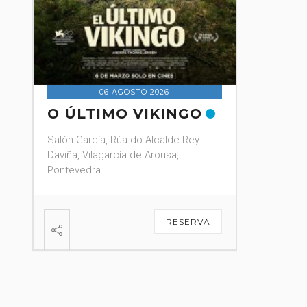
Pontevedra
07 AGOSTO 2026
FESTA TEX MEX 19:00
Parque Botánico Enrique Valdés
(CASTRIÑO)
VER DETALLE
A