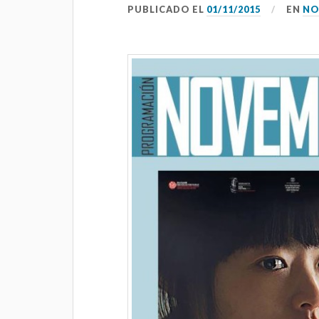
PUBLICADO EL
01/11/2015
EN
NO
08 AGOSTO 2026
FILME CONCERTO
Salón García, Rúa do Alcalde Rey
Daviña, Vilagarcía de Arousa,