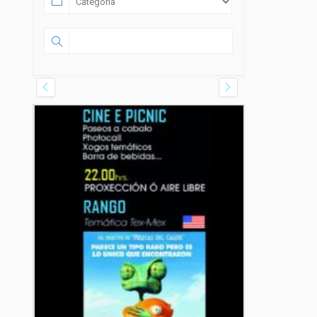
08 AGOSTO 2026
FILME CONCERTO
Salón García, Rúa do Alcalde Rey
Daviña, Vilagarcía de Arousa,