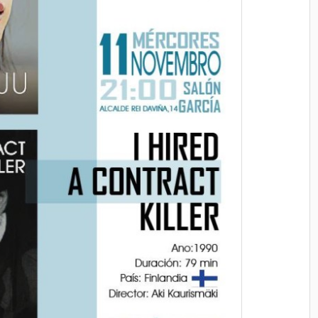
 - 08 AGOSTO 2026
07 AGOSTO 2026
 4 PELÍCULAS
FESTA TEX MEX 19:
ILME-
RTO
Parque Botánico Enrique Valdés
(CASTRIÑO)
a, Rúa do Alcalde Rey
garcía de Arousa,
VER DETALL
RESERVA