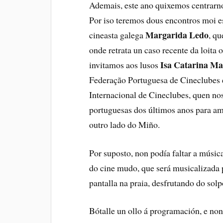
Ademais, este ano quixemos centrarno
Pontevedra
Por iso teremos dous encontros moi es
Margarida Ledo
cineasta galega
, q
onde retrata un caso recente da loita
RESERVA
Isa Catarina Ma
invitamos aos lusos
Federação Portuguesa de Cineclubes 
:00
ABON
MAIS 
Internacional de Cineclubes, quen no
CONC
portuguesas dos últimos anos para am
outro lado do Miño.
Salón Garc
Daviña, Vi
Ponteved
Por suposto, non podía faltar a músi
LLE
do cine mudo, que será musicalizada
pantalla na praia, desfrutando do solp
Bótalle un ollo á programación, e non 