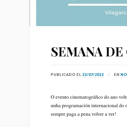
SEMANA DE 
PUBLICADO EL
22/07/2022
EN
NO
O evento cinematográfico do ano volt
08 AGOSTO 2026
unha programación internacional do m
FILME CONCERTO
sempre paga a pena volver a ver!
Salón García, Rúa do Alcalde Rey
Daviña, Vilagarcía de Arousa,