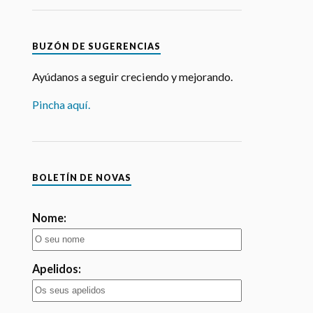
BUZÓN DE SUGERENCIAS
Ayúdanos a seguir creciendo y mejorando.
Pincha aquí.
agosto
2026
BOLETÍN DE NOVAS
Nome:
ILME
ONCERT
Apelidos:
lón García
Email:
a do Alcalde
y Daviña,
agarcía de