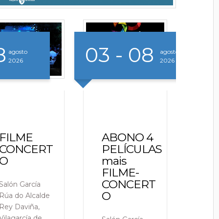
3 - 08
07
08
agosto
agosto
2026
2026
ABONO 4
FESTA TEX
F
PELÍCULAS
MEX 19:00
C
mais
O
FILME-
Parque Botánico
CONCERT
Enrique Valdés
Sa
O
(CASTRIÑO)
Rú
Re
Vil