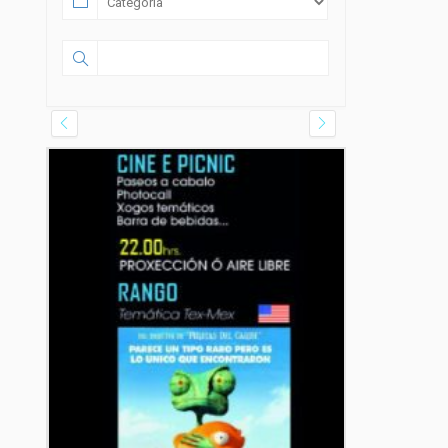
08 AGOSTO 2026
FILME CONCERTO
Salón García, Rúa do Alcalde Rey
Daviña, Vilagarcía de Arousa,