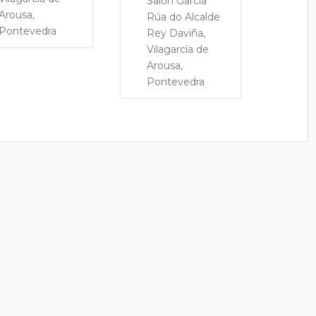
Salón García
Ar
Rúa do Alcalde
Po
Rey Daviña,
Vilagarcía de
Arousa,
Pontevedra