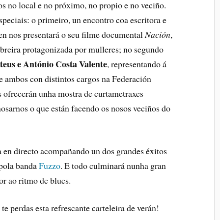
s no local e no próximo, no propio e no veciño.
peciais: o primeiro, un encontro coa escritora e
uen nos presentará o seu filme documental
Nación
,
 obreira protagonizada por mulleres; no segundo
teus e António Costa Valente
, representando á
03 - 08 AGOSTO 2026
07 AGOSTO 2026
e ambos con distintos cargos na Federación
O 4 PELÍCULAS
FESTA TEX MEX 19
FILME-
s ofrecerán unha mostra de curtametraxes
ERTO
osarnos o que están facendo os nosos veciños do
Parque Botánico Enrique Valdés
(CASTRIÑO)
ía, Rúa do Alcalde Rey
lagarcía de Arousa,
ra
ca en directo acompañando un dos grandes éxitos
VER DETA
 pola banda
Fuzzo
. E todo culminará nunha gran
or ao ritmo de blues.
RESERVA
te perdas esta refrescante carteleira de verán!