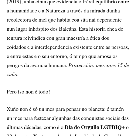
(2019), unha cinta que evidencia o fráxil equilibrio entre
a humanidade e a Natureza a través da mirada dunha
recolectora de mel que habita coa súa nai dependente
nun lugar inhóspito dos Balcáns. Esta historia chea de
tenrura reivindica con gran maestría a ética dos
coidados e a interdependencia existente entre as persoas,
e entre estas e o seu entorno, ó tempo que amosa os
perigos da avaricia humana.
Proxección: mércores 15 de
xuño.
Pero iso non é todo!
Xuño non é só un mes para pensar no planeta; é tamén
un mes para festexar algunhas das conquistas sociais das
Día do Orgullo LGTBIQ+
últimas décadas, como é o
o
28 de xuño. Xunto coa Área de Igualdade do Concello