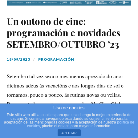
Un outono de cine:
programación e novidades
SETEMBRO/OUTUBRO ’23
18/09/2023
PROGRAMACIÓN
Setembro tal vez sexa o mes menos aprezado do ano:
dicimos adeus ás vacacións e aos longos días de sol e
tornamos, pouco a pouco, ás rutinas novas ou vellas.
Pero non todos os retornos son malos. No Cine Clube
Uso de cookies
voltamos tamén con máis cine, máis ganas, e algunhas
Este sitio web utiliza cookies para que usted tenga la mejor experiencia de
usuario. Si continúa navegando está dando su consentimiento para la
novas, para facerche máis agradable esta “volta ao cole”.
aceptación de las mencionadas cookies y la aceptación de nuestra
política de
cookies
, pinche el enlace para mayor información.
ACEPTAR